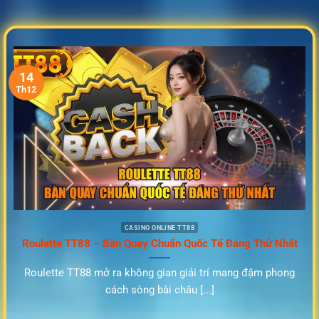
14
Th12
CASINO ONLINE TT88
Roulette TT88 – Bàn Quay Chuẩn Quốc Tế Đáng Thử Nhất
Roulette TT88 mở ra không gian giải trí mang đậm phong
cách sòng bài châu [...]