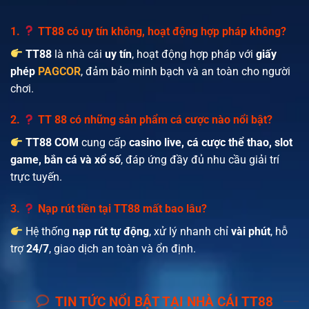
1.
TT88 có uy tín không, hoạt động hợp pháp không?
TT88
là nhà cái
uy tín
, hoạt động hợp pháp với
giấy
phép
PAGCOR
, đảm bảo minh bạch và an toàn cho người
chơi.
2.
TT 88 có những sản phẩm cá cược nào nổi bật?
TT88 COM
cung cấp
casino live, cá cược thể thao, slot
game, bắn cá và xổ số
, đáp ứng đầy đủ nhu cầu giải trí
trực tuyến.
3.
Nạp rút tiền tại TT88 mất bao lâu?
Hệ thống
nạp rút tự động
, xử lý nhanh chỉ
vài phút
, hỗ
trợ
24/7
, giao dịch an toàn và ổn định.
TIN TỨC NỔI BẬT TẠI NHÀ CÁI TT88