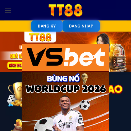
Bỏ
qua
nội
dung
ĐĂNG KÝ
ĐĂNG NHẬP
×