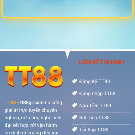
LIÊN KẾT NHANH
Đăng Ký TT88
Đăng nhập TT88
TT88
- tt88gr.com
Là cổng
Nạp Tiền TT88
giải trí trực tuyến chuyên
nghiệp, nơi công nghệ hiện
Rút Tiền TT88
đại kết hợp với vận hành
Tải App TT88
ổn định để mang đến trải