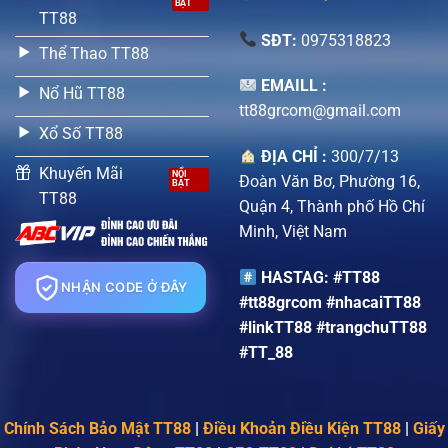
TT88
SĐT:
0975318823
Thể Thao TT88
EMAILL :
Nổ Hũ TT88
tt88grcom@gmail.com
Xổ Số TT88
ĐỊA CHỈ :
300/7/13
Khuyến Mãi
Đoàn Văn Bơ, Phường 16,
TT88
Quận 4, Thành phố Hồ Chí
Minh, Việt Nam
HASTAG: #TT88
NHẬN CODE Ở ĐÂY
#tt88grcom #nhacaiTT88
#linkTT88 #trangchuTT88
#TT_88
Chính Sách Bảo Mật TT88
|
Điều Khoản Điều Kiện TT88
|
Giấy